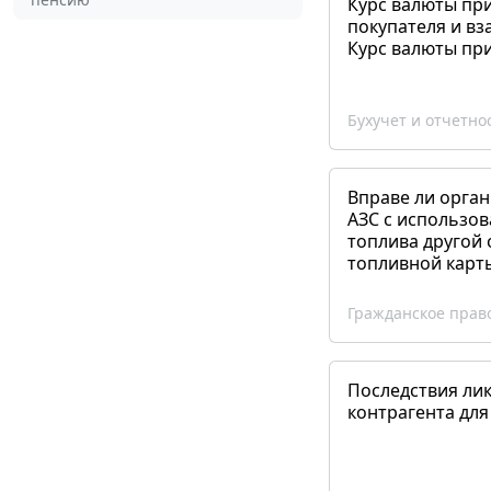
Курс валюты пр
покупателя и вз
Курс валюты пр
Бухучет и отчетно
Вправе ли орган
АЗС с использов
топлива другой 
топливной карт
Гражданское прав
Последствия ли
контрагента для