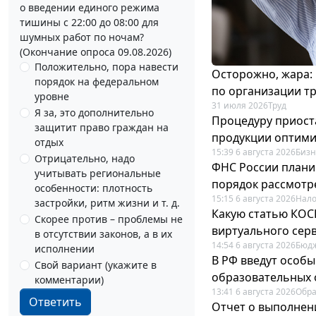
о введении единого режима
тишины с 22:00 до 08:00 для
шумных работ по ночам?
(Окончание опроса 09.08.2026)
Положительно, пора навести
Осторожно, жара:
порядок на федеральном
по организации т
уровне
31 июля 2026
Труд
Я за, это дополнительно
Процедуру приост
защитит право граждан на
продукции оптим
отдых
15:39 6 августа 2026
Бизн
Отрицательно, надо
ФНС России плани
учитывать региональные
порядок рассмотр
особенности: плотность
15:15 6 августа 2026
Нало
застройки, ритм жизни и т. д.
Какую статью КОСГ
Скорее против – проблемы не
виртуального сер
в отсутствии законов, а в их
14:54 6 августа 2026
Бюдж
исполнении
В РФ введут особы
Свой вариант (укажите в
образовательных 
комментарии)
13:41 6 августа 2026
Обр
Ответить
Отчет о выполнен