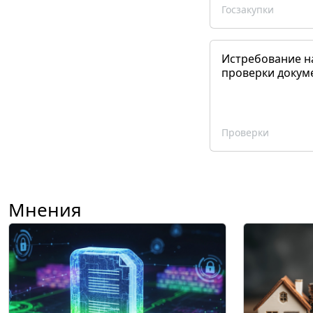
Госзакупки
Истребование н
проверки докум
Проверки
Мнения