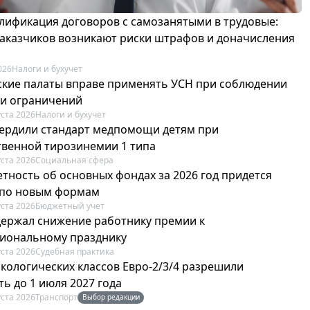
лификация договоров с самозанятыми в трудовые:
 заказчиков возникают риски штрафов и доначисления
026
Налоги и бухучет
ские палаты вправе применять УСН при соблюдении
 и ограничений
уста 2026
Налоги и бухучет
вердили стандарт медпомощи детям при
твенной тирозинемии 1 типа
уста 2026
Социальная сфера
етность об основных фондах за 2026 год придется
 по новым формам
уста 2026
Бюджетный учет
держал снижение работнику премии к
иональному празднику
уста 2026
Судебная практика
экологических классов Евро-2/3/4 разрешили
ь до 1 июля 2027 года
уста 2026
Транспорт
Выбор редакции