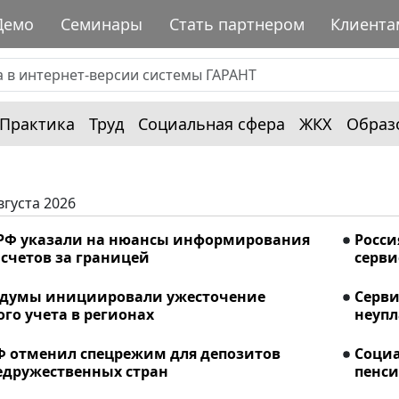
Демо
Семинары
Стать партнером
Клиента
Практика
Труд
Социальная сфера
ЖКХ
Образ
вгуста 2026
РФ указали на нюансы информирования
Росси
счетов за границей
серви
сдумы инициировали ужесточение
Серви
го учета в регионах
неупл
Ф отменил спецрежим для депозитов
Соци
едружественных стран
пенси