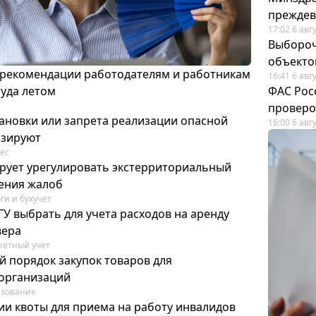
преждев
17:02 6 авг
Выбороч
объекто
 рекомендации работодателям и работникам
16:41 6 авг
руда летом
ФАС Рос
проверо
ановки или запрета реализации опасной
16:00 6 авг
изируют
ес
рует урегулировать экстерриториальный
ения жалоб
ги и бухучет
У выбрать для учета расходов на аренду
вера
етный учет
й порядок закупок товаров для
организаций
азование
ии квоты для приема на работу инвалидов