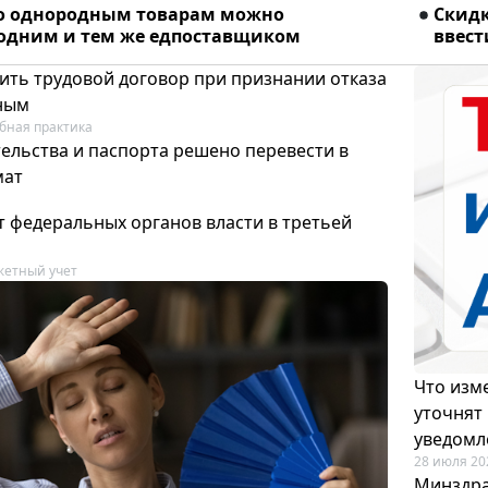
о однородным товарам можно
Скидк
 одним и тем же едпоставщиком
ввест
ить трудовой договор при признании отказа
ным
бная практика
ельства и паспорта решено перевести в
мат
т федеральных органов власти в третьей
етный учет
Что изме
уточнят
уведомл
28 июля 20
Минздра