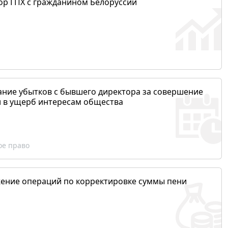
ор ГПХ с гражданином Белоруссии
ание убытков с бывшего директора за совершение
и в ущерб интересам общества
ое право
ение операций по корректировке суммы пени