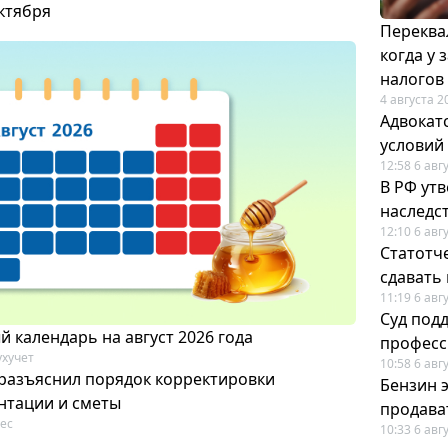
октября
Переква
когда у
налогов
4 августа 2
Адвокат
условий
12:58 6 авг
В РФ ут
наследс
12:10 6 авг
Статотч
сдавать
11:19 6 авг
Суд под
 календарь на август 2026 года
професс
ухучет
10:58 6 авг
разъяснил порядок корректировки
Бензин 
нтации и сметы
продават
ес
10:33 6 авг