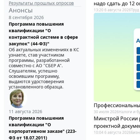
Результаты прошлых опросов
надо сдать до 12 
Анонсы
13:20 6 августа 2026
Труд
8 сентября 2026
Программа повышения
квалификации "О
контрактной системе в сфере
закупок" (44-ФЗ)"
Об актуальных изменениях в КС
узнаете, став участником
программы, разработанной
совместно с АО ''СБЕР А".
Слушателям, успешно
освоившим программу,
выдаются удостоверения
установленного образца.
Профессиональный
11 августа 2026
30 июля 2026
Налоги и б
Минстрой России 
Программа повышения
квалификации "О
проектной докуме
корпоративном заказе" (223-
10:04 6 августа 2026
Бизн
ФЗ от 18.07.2011)