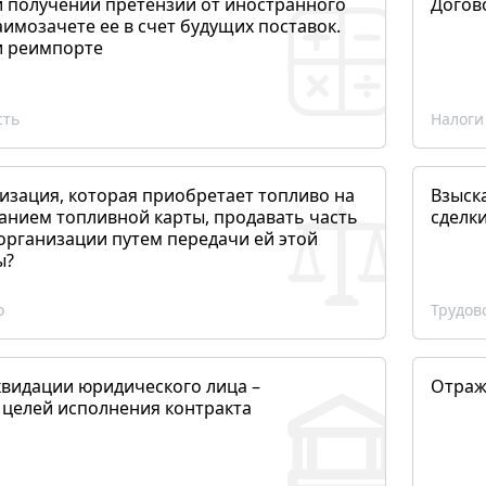
и получении претензии от иностранного
Догов
аимозачете ее в счет будущих поставок.
и реимпорте
сть
Налоги
изация, которая приобретает топливо на
Взыск
анием топливной карты, продавать часть
сделк
организации путем передачи ей этой
ы?
о
Трудов
квидации юридического лица –
Отраж
 целей исполнения контракта