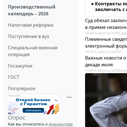
Контракты п
Производственный
заключать с
календарь – 2026
Суд обязал заключ
Налоговая реформа
в приеме незакон
18:38 6 августа 2026
Суде
Поступление в вуз
Племенные свидет
электронный фор
Специальная военная
18:16 6 августа 2026
IT
операция
Важные новости о
декаде июля
Госзакупки
17:46 6 августа 2026
Бюдж
ГОСТ
Популярное
Опрос
Как вы относитесь к
инициативе