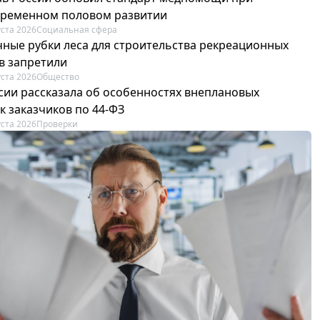
ременном половом развитии
уста 2026
Социальная сфера
ные рубки леса для строительства рекреационных
в запретили
уста 2026
Общество
сии рассказала об особенностях внеплановых
к заказчиков по 44-ФЗ
уста 2026
Проверки