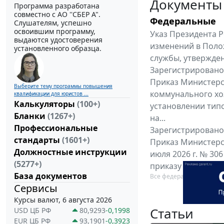
Документы
Программа разработана
совместно с АО ''СБЕР А".
Федеральные
Слушателям, успешно
освоившим программу,
Указ Президента Р
выдаются удостоверения
изменений в Поло
установленного образца.
службы, утвержден
Зарегистрировано 
Приказ Министерс
Выберите тему программы повышения
коммунального хоз
квалификации для юристов ...
Калькуляторы
(100+)
установлении тип
Бланки
(1267+)
на...
Профессиональные
Зарегистрировано 
стандарты
(1601+)
Приказ Министерс
Должностные инструкции
июля 2026 г. № 30
(5277+)
приказу Министерс
База документов
Все федеральные докум
Сервисы
Курсы валют, 6 августа 2026
Статьи
USD ЦБ РФ
80,9293
-0,1998
EUR ЦБ РФ
93,1901
-0,3923