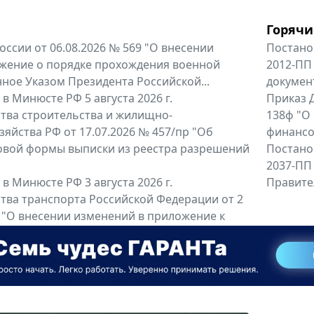
Горячи
оссии от 06.08.2026 № 569 "О внесении
Постано
жение о порядке прохождения военной
2012-ПП
ное Указом Президента Российской...
докумен
в Минюсте РФ 5 августа 2026 г.
Приказ Д
тва строительства и жилищно-
138ф "О
яйства РФ от 17.07.2026 № 457/пр "Об
финансов
овой формы выписки из реестра разрешений
Постано
2037-ПП
в Минюсте РФ 3 августа 2026 г.
Правител
тва транспорта Российской Федерации от 2
6 "О внесении изменений в приложение к
тва транспорта Российской...
енты
Все регио