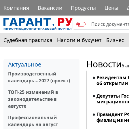
Компания
Вакансии
Продукты
Цены
Судебная практика
Налоги и бухучет
Бизнес
Новости
Актуальное
6 а
Производственный
Резидентам 
календарь – 2027 (проект)
об открытии 
ТОП-25 изменений в
Депутаты Го
законодательстве в
миграционно
августе
Президент Р
Профессиональный
физлиц из н
календарь на август