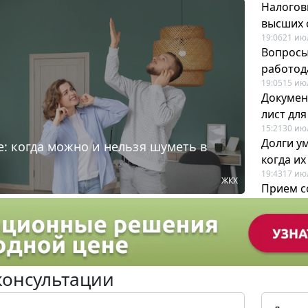
Налогов
высших 
19:06
21 ию
Вопросы
работода
19:05
15 ию
Докумен
лист дл
15:21
30 ию
Долги у
: когда можно и нельзя шуметь в
когда и
19:43
17 ию
ЖКХ
Прием с
для кадр
12:28
22 ию
консультации