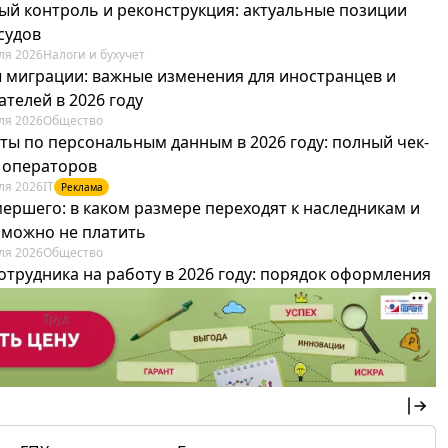
ый контроль и реконструкция: актуальные позиции
судов
ля 2026
Налоги и бухучет
 миграции: важные изменения для иностранцев и
телей в 2026 году
ля 2026
Общество
ты по персональным данным в 2026 году: полный чек-
я операторов
ля 2026
IT
Реклама
мершего: в каком размере переходят к наследникам и
х можно не платить
ля 2026
Общество
отрудника на работу в 2026 году: порядок оформления
овика и бухгалтера
ля 2026
Труд
Реклама