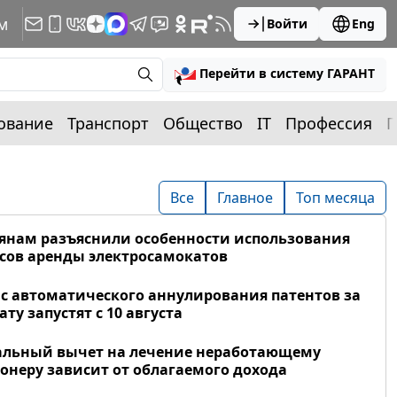
м
Войти
Eng
Перейти в систему ГАРАНТ
ование
Транспорт
Общество
IT
Профессия
П
Все
Главное
Топ месяца
янам разъяснили особенности использования
сов аренды электросамокатов
с автоматического аннулирования патентов за
ату запустят с 10 августа
альный вычет на лечение неработающему
онеру зависит от облагаемого дохода