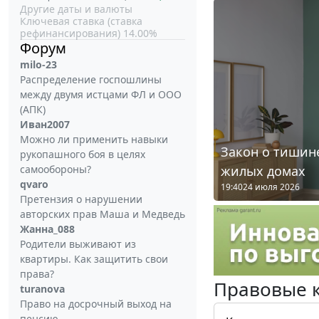
Другие даты и валюты
Ключевая ставка (ставка
рефинансирования) 14.00%
Форум
milo-23
Распределение госпошлины
между двумя истцами ФЛ и ООО
(АПК)
Иван2007
Можно ли применить навыки
Закон о тишине
рукопашного боя в целях
жилых домах
самообороны?
qvaro
19:40
24 июля 2026
Претензия о нарушении
авторских прав Маша и Медведь
Жанна_088
Родители выживают из
квартиры. Как защитить свои
права?
Правовые 
turanova
Право на досрочный выход на
пенсию