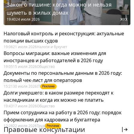
Закон о тишине: когда можно и нельзя
шуметь в жилых домах
19:40
24 июля 2026
ЖКХ
Налоговый контроль и реконструкция: актуальные
позиции высших судов
19:06
21 июля 2026
Налоги и бухучет
Вопросы миграции: важные изменения для
иностранцев и работодателей в 2026 году
19:05
15 июля 2026
Общество
Документы по персональным данным в 2026 году:
полный чек-лист для операторов
15:21
30 июля 2026
IT
Реклама
Долги умершего: в каком размере переходят к
наследникам и когда их можно не платить
19:43
17 июля 2026
Общество
Прием сотрудника на работу в 2026 году: порядок
оформления для кадровика и бухгалтера
12:28
22 июля 2026
Труд
Реклама
Правовые консультации