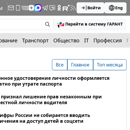
м
Войти
Eng
Перейти в систему ГАРАНТ
ование
Транспорт
Общество
IT
Профессия
П
Все
Главное
Топ месяца
нное удостоверение личности оформляется
атно при утрате паспорта
 признал лишение прав незаконным при
естной личности водителя
фры России не собирается вводить
ичения на доступ детей в соцсети