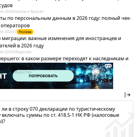
судов
ля 2026
Налоги и бухучет
ты по персональным данным в 2026 году: полный чек-
я операторов
ля 2026
IT
Реклама
 миграции: важные изменения для иностранцев и
телей в 2026 году
ля 2026
Общество
мершего: в каком размере переходят к наследникам и
х можно не платить
ля 2026
Общество
 ли в строку 070 декларации по туристическому
 включать суммы по ст. 418.5-1 НК РФ (налоговые
)?