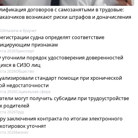
лификация договоров с самозанятыми в трудовые:
 заказчиков возникают риски штрафов и доначисления
026
Налоги и бухучет
регистрации судна определят соответствие
фицирующим признакам
уста 2026
Транспорт
Ф уточнили порядок удостоверения доверенностей
ихся в СИЗО лиц
уста 2026
Общество
туализировали стандарт помощи при хронической
ой недостаточности
уста 2026
Социальная сфера
атели могут получить субсидии при трудоустройстве
х родителей
уста 2026
Труд
ру заключения контракта по итогам электронного
 котировок уточнят
уста 2026
Бизнес