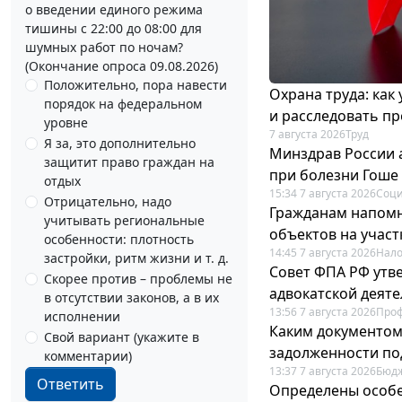
о введении единого режима
тишины с 22:00 до 08:00 для
шумных работ по ночам?
(Окончание опроса 09.08.2026)
Положительно, пора навести
Охрана труда: как
порядок на федеральном
и расследовать п
уровне
7 августа 2026
Труд
Я за, это дополнительно
Минздрав России 
защитит право граждан на
при болезни Гоше
отдых
15:34 7 августа 2026
Соци
Отрицательно, надо
Гражданам напомн
учитывать региональные
объектов на учас
особенности: плотность
14:45 7 августа 2026
Нало
застройки, ритм жизни и т. д.
Совет ФПА РФ утв
Скорее против – проблемы не
адвокатской деят
в отсутствии законов, а в их
13:56 7 августа 2026
Про
исполнении
Каким документо
Свой вариант (укажите в
задолженности по
комментарии)
13:37 7 августа 2026
Бюдж
Ответить
Определены особе