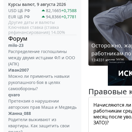
Курсы валют, 9 августа 2026
USD ЦБ РФ
82,1665
+0,7588
EUR ЦБ РФ
94,8366
+0,7781
Другие даты и валюты
Ключевая ставка (ставка
рефинансирования) 14.00%
Форум
Осторожно, жа
milo-23
Распределение госпошлины
работникам по
между двумя истцами ФЛ и ООО
13:43
31 июля 2026
(АПК)
Иван2007
Можно ли применить навыки
рукопашного боя в целях
самообороны?
Правовые 
qvaro
Претензия о нарушении
Начисляются ли
авторских прав Маша и Медведь
работникам сре
Жанна_088
месяц после ув
Родители выживают из
ЗАТО)?
квартиры. Как защитить свои
права?