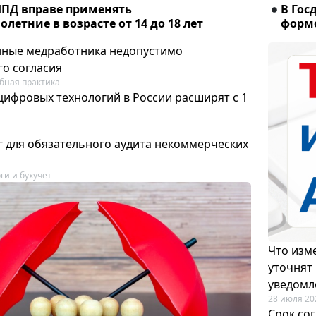
ПД вправе применять
В Гос
летние в возрасте от 14 до 18 лет
форме
ные медработника недопустимо
го согласия
бная практика
цифровых технологий в России расширят с 1
 для обязательного аудита некоммерческих
ги и бухучет
Что изме
уточнят
уведомл
28 июля 20
Срок со