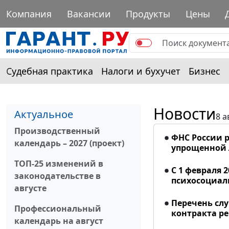
Компания
Вакансии
Продукты
Цены
Судебная практика
Налоги и бухучет
Бизнес
Новости
Актуальное
8 а
Производственный
ФНС России р
календарь – 2027 (проект)
упрощенной
ТОП-25 изменений в
С 1 февраля 
законодательстве в
психосоциал
августе
Перечень сл
Профессиональный
контракта р
календарь на август