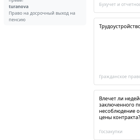
Бухучет и отчетно
turanova
Право на досрочный выход на
пенсию
Трудоустройств
Гражданское прав
Влечет ли недей
заключенного п
несоблюдение о
цены контракта
Госзакупки