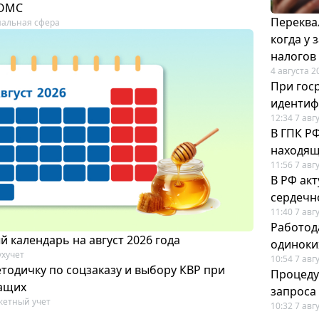
 ОМС
Переква
альная сфера
когда у
налогов
4 августа 2
При гос
иденти
12:34 7 авг
В ГПК Р
находящ
11:56 7 авг
В РФ ак
сердечн
11:40 7 авг
Работод
 календарь на август 2026 года
одиноки
ухучет
10:54 7 авг
тодичку по соцзаказу и выбору КВР при
Процеду
ащих
запроса
етный учет
10:32 7 авг