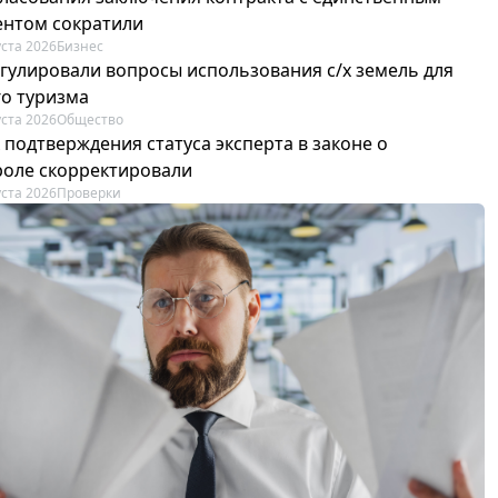
ентом сократили
уста 2026
Бизнес
егулировали вопросы использования с/х земель для
го туризма
уста 2026
Общество
 подтверждения статуса эксперта в законе о
роле скорректировали
уста 2026
Проверки