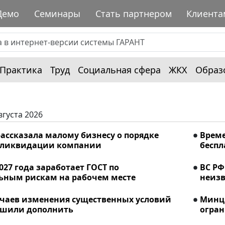
Демо
Семинары
Стать партнером
Клиента
Практика
Труд
Социальная сфера
ЖКХ
Образ
вгуста 2026
ассказала малому бизнесу о порядке
Време
 ликвидации компании
беспл
2027 года заработает ГОСТ по
ВС РФ
ьным рискам на рабочем месте
неизв
учаев изменения существенных условий
Минци
ешили дополнить
огран