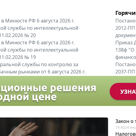
Горячи
в Минюсте РФ 6 августа 2026 г.
Постано
ой службы по интеллектуальной
2012-ПП
11.02.2026 № 20
докумен
в Минюсте РФ 6 августа 2026 г.
Приказ Д
ой службы по интеллектуальной
138ф "О
11.02.2026 № 19
финансов
альной службы по контролю за
Постано
ачным рынками от 6 августа 2026 г.
2037-ПП
одителей и импортёров алкогольной...
Правител
енты
Все регио
Закон о
19:40
24 ию
Налогов