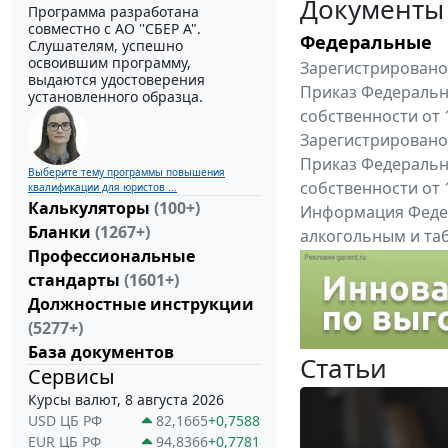
Документы
Программа разработана
совместно с АО ''СБЕР А".
Федеральные
Слушателям, успешно
освоившим программу,
Зарегистрировано 
выдаются удостоверения
Приказ Федеральн
установленного образца.
собственности от 
Зарегистрировано 
Приказ Федеральн
Выберите тему программы повышения
собственности от 
квалификации для юристов ...
Калькуляторы
(100+)
Информация Федер
Бланки
(1267+)
алкогольным и таб
Профессиональные
"Вниманию произв
стандарты
(1601+)
Все федеральные докум
Должностные инструкции
(5277+)
База документов
Статьи
Сервисы
Курсы валют, 8 августа 2026
USD ЦБ РФ
82,1665
+0,7588
EUR ЦБ РФ
94,8366
+0,7781