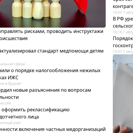
контраг
16:55 7 авг
В РФ ур
сельско
 управлять рисками, проводить инструктажи
16:18 7 авг
роисшествия
Порядок
госконт
актуализировал стандарт медпомощи детям
15:57 7 авг
альная сфера
или о порядке налогообложения нежилых
тках ИЖС
ги и бухучет
ердил новые разъяснения по вопросам
ельности
фессия
м оформить реклассификацию
дотчетного лица
етный учет
нности включения частных медорганизаций