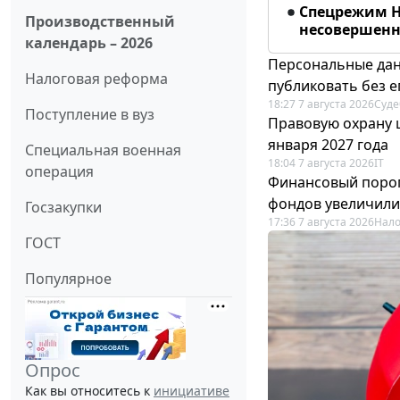
Спецрежим Н
Производственный
несовершенно
календарь – 2026
Персональные дан
Налоговая реформа
публиковать без е
18:27 7 августа 2026
Суде
Поступление в вуз
Правовую охрану 
января 2027 года
Специальная военная
18:04 7 августа 2026
IT
операция
Финансовый порог
фондов увеличили
Госзакупки
17:36 7 августа 2026
Нало
ГОСТ
Популярное
Опрос
Как вы относитесь к
инициативе