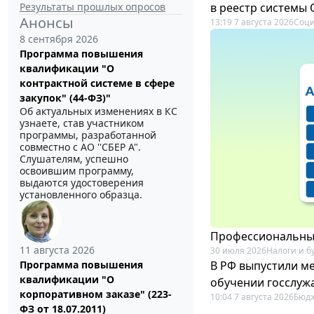
Результаты прошлых опросов
в реестр системы
Анонсы
13:19 7 августа 2026
Соци
8 сентября 2026
Программа повышения
квалификации "О
контрактной системе в сфере
закупок" (44-ФЗ)"
Об актуальных изменениях в КС
узнаете, став участником
программы, разработанной
совместно с АО ''СБЕР А".
Слушателям, успешно
освоившим программу,
выдаются удостоверения
установленного образца.
Профессиональный
11 августа 2026
30 июля 2026
Налоги и б
В РФ выпустили ме
Программа повышения
квалификации "О
обучении госслуж
корпоративном заказе" (223-
10:04 7 августа 2026
Бюдж
ФЗ от 18.07.2011)