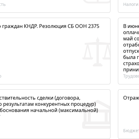
сть
Налоги
о граждан КНДР. Резолюция СБ ООН 2375
В июн
оплач
май со
отраб
отпуск
была 
страхо
прини
о
Трудов
ствительность сделки (договора,
Отраж
о результатам конкурентных процедур)
боснования начальной (максимальной)
?
Бюджет