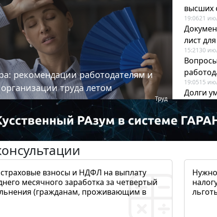
высших 
19:06
21 ию
Докумен
лист дл
15:21
30 ию
Вопросы
работода
ра: рекомендации работодателям и
19:05
15 ию
 организации труда летом
Долги у
Труд
когда и
19:43
17 ию
консультации
 страховые взносы и НДФЛ на выплату
Нужно
днего месячного заработка за четвертый
налогу
ольнения (гражданам, проживающим в
льготы