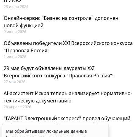
ПМЮФ
23 июня 2026
Онлайн-сервис "Бизнес на контроле" дополнен
новой функцией
9 июня 2026
Объявлены победители XXI Всероссийского конкурса
"Правовая Россия"
1 июня 2026
29 мая будут объявлены лауреаты XXI
Всероссийского конкурса "Правовая Россия"!
27 мая 2026
AI-ассистент Искра теперь анализирует нормативно-
техническую документацию
28 апреля 2026
"ГАРАНТ Электронный экспресс" провел обучающий
вебинар по работе с AI-ассистентом Искра
Мы обрабатываем локальные данные
23 апреля 2026