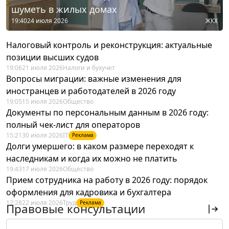
шуметь в жилых домах
19:40
24 июля 2026
ЖКХ
Налоговый контроль и реконструкция: актуальные
позиции высших судов
19:06
21 июля 2026
Налоги и бухучет
Вопросы миграции: важные изменения для
иностранцев и работодателей в 2026 году
19:05
15 июля 2026
Общество
Документы по персональным данным в 2026 году:
полный чек-лист для операторов
15:21
30 июля 2026
IT
Реклама
Долги умершего: в каком размере переходят к
наследникам и когда их можно не платить
19:43
17 июля 2026
Общество
Прием сотрудника на работу в 2026 году: порядок
оформления для кадровика и бухгалтера
12:28
22 июля 2026
Труд
Реклама
Правовые консультации